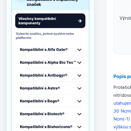
značek
Výro
Všechny kompatibilní
→
komponenty
Vyberte značku, potom systém nebo
platformu
Kompatibilní s Alfa Gate®
Kompatibilní s Alpha Bio Tec™
Kompatibilní s Anthogyr®
Popis p
Proteti
Kompatibilní s Astra®
nitridov
Kompatibilní s Bego®
utahujem
30 Ncm(
Kompatibilní s Biotech®
Ncm(-1) 
výškou 
Kompatibilní s Biohorizons®