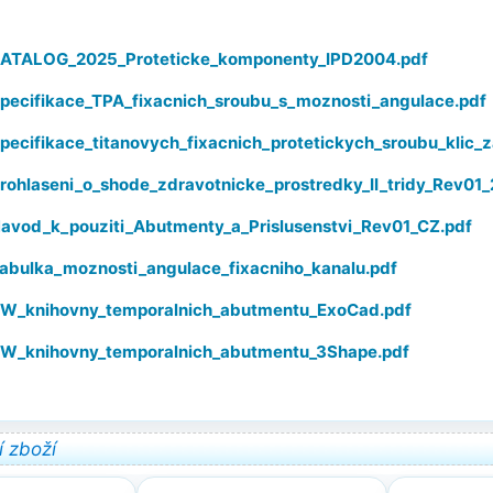
ATALOG_2025_Proteticke_komponenty_IPD2004.pdf
pecifikace_TPA_fixacnich_sroubu_s_moznosti_angulace.pdf
pecifikace_titanovych_fixacnich_protetickych_sroubu_klic_
rohlaseni_o_shode_zdravotnicke_prostredky_II_tridy_Rev01
avod_k_pouziti_Abutmenty_a_Prislusenstvi_Rev01_CZ.pdf
abulka_moznosti_angulace_fixacniho_kanalu.pdf
W_knihovny_temporalnich_abutmentu_ExoCad.pdf
W_knihovny_temporalnich_abutmentu_3Shape.pdf
í zboží