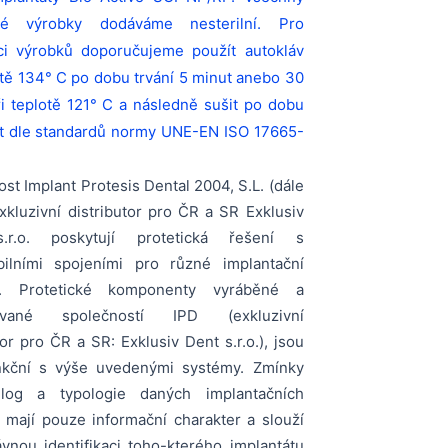
né výrobky
dodáváme nesterilní.
Pro
aci výrobků
doporučujeme použít autokláv
otě 134° C po dobu trvání 5 minut
anebo 30
i teplotě 121° C a následně sušit po dobu
t dle standardů normy UNE-EN ISO 17665-
st Implant Protesis Dental 2004, S.L. (dále
xkluzivní distributor pro ČR a SR Exklusiv
.r.o. poskytují protetická řešení s
bilními spojeními pro různé implantační
y. Protetické komponenty vyráběné a
ované společností IPD (exkluzivní
tor pro ČR a SR: Exklusiv Dent s.r.o.), jsou
nkční s výše uvedenými systémy. Zmínky
log a typologie daných implantačních
 mají pouze informační charakter a slouží
vnou identifikaci toho-kterého implantátu