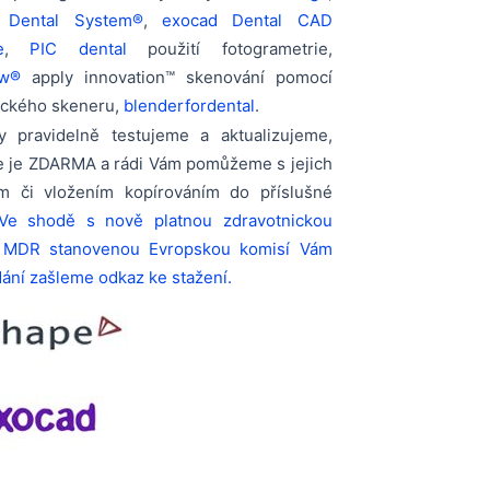
 Dental System®
,
exocad Dental CAD
e
,
PIC dental
použití fotogrametrie,
aw®
apply innovation™ skenování pomocí
ckého skeneru,
blenderfordental
.
y pravidelně testujeme a aktualizujeme,
e je ZDARMA a rádi Vám pomůžeme s jejich
m či vložením kopírováním do příslušné
Ve shodě s nově platnou zdravotnickou
 MDR stanovenou Evropskou komisí Vám
ání zašleme odkaz ke stažení.