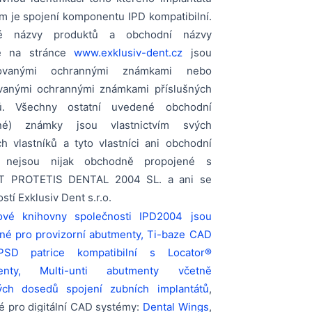
m je spojení komponentu IPD kompatibilní.
é názvy produktů a obchodní názvy
é na stránce
www.exklusiv-dent.cz
jsou
tovanými ochrannými známkami nebo
ovanými ochrannými známkami příslušných
ků. Všechny ostatní uvedené obchodní
nné) známky jsou vlastnictvím svých
h vlastníků a tyto vlastníci ani obchodní
 nejsou nijak obchodně propojené s
T PROTETIS DENTAL 2004 SL. a ani se
stí Exklusiv Dent s.r.o.
ové knihovny společnosti IPD2004 jsou
ené pro provizorní abutmenty, Ti-baze CAD
SD patrice kompatibilní s Locator®
menty, Multi-unti abutmenty včetně
ých dosedů spojení zubních implantátů
,
é pro digitální CAD systémy:
Dental Wings
,