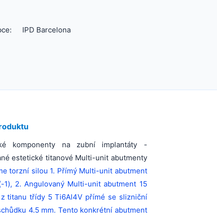
bce:
IPD Barcelona
roduktu
cké komponenty na zubní implantáty -
ané estetické titanové Multi-unit abutmenty
e torzní silou 1. Přímý Multi-unit abutment
-1), 2. Angulovaný Multi-unit abutment 15
z titanu třídy 5 Ti6Al4V přímé
se slizniční
schůdku 4.5 mm
. Tento konkrétní abutment