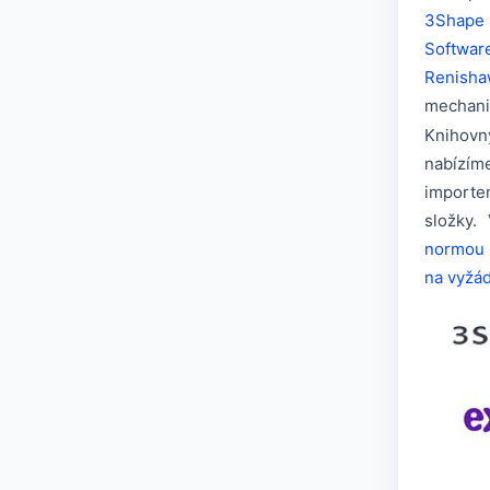
Kompatibilní s Neobiotech
3Shape
Softwar
Kompatibilní s Neodent®
Renish
Kompatibilní s Osstem
mechani
Implant®
Knihovn
Kompatibilní s Implant System
nabízím
Oktagon®
importe
Kompatibilní s Phibo®
složky.
normou
Kompatibilní s Straumann®
na vyžád
Kompatibilní s Zimmer®
Kompatibilní s Sweden &
Martina®