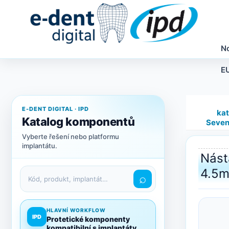
N
E
E-DENT DIGITAL · IPD
kat
Katalog komponentů
Seven
Vyberte řešení nebo platformu
implantátu.
Nást
Hledat v katalogu
4.5
⌕
HLAVNÍ WORKFLOW
IPD
Protetické komponenty
kompatibilní s implantáty