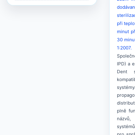
dodáva
Kompatibilní s INNO
steriliz
při tepl
Kompatibilní s Implant Direct™
minut př
Kompatibilní s Dentium®
30 minu
1:2007.
Kompatibilní s Klockner®
Společno
IPD) a e
Kompatibilní s Medentis®
Dent s
Kompatibilní s Megagen®
kompati
systém
Kompatibilní s Microdent®
propag
System
distribu
Kompatibilní s MIS®
plně fu
názvů, 
Vše pro Kompatibilní s MIS®
→
systémů
›
C1/V3®
pro sprá