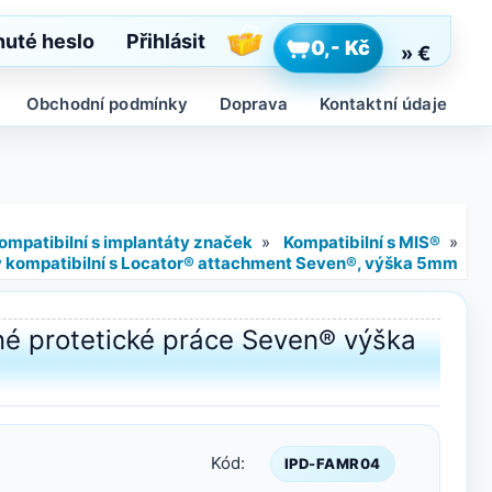
uté heslo
Přihlásit
0,- Kč
» €
Obchodní podmínky
Doprava
Kontaktní údaje
ompatibilní s implantáty značek
»
Kompatibilní s MIS®
»
dy kompatibilní s Locator® attachment Seven®, výška 5mm
né protetické práce Seven® výška
Kód:
IPD-FAMR04