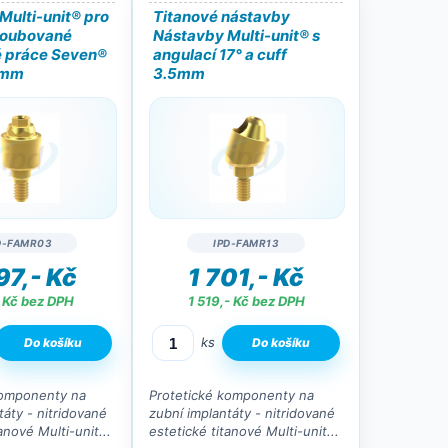
Multi-unit® pro
Titanové nástavby
roubované
Nástavby Multi-unit® s
é práce Seven®
angulací 17° a cuff
5mm
3.5mm
D-FAMR03
IPD-FAMR13
97,- Kč
1 701,- Kč
 Kč bez DPH
1 519,- Kč bez DPH
ks
komponenty na
Protetické komponenty na
táty - nitridované
zubní implantáty - nitridované
anové Multi-unit...
estetické titanové Multi-unit...