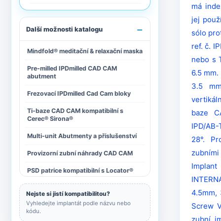
má
ind
Kompatibilní s Biomet® 3i®
jej použ
Další možnosti katalogu
sólo pro
Kompatibilní s Bredent® Blue
Sky™
ref. č. 
Mindfold® meditační & relaxační maska
nebo s 
Kompatibilní s BTI®
Pre-milled IPDmilled CAD CAM
6.5 mm. 
abutment
Kompatibilní s Camlog®
3.5 mm
Frezovací IPDmilled Cad Cam bloky
vertikál
Kompatibilní s DIO®
Ti-baze CAD CAM kompatibilní s
baze C
Cerec® Sirona®
IPD/AB-
Kompatibilní s Dentis
Multi-unit Abutmenty a příslušenství
28°. Pr
Kompatibilní s Dentsply®
zubními
Provizorní zubní náhrady CAD CAM
Xive® Friadent®
Implant
PSD patrice kompatibilní s Locator®
Kompatibilní s Euroteknika
ETK
INTERN
Protetické šroubováky a chirurgické
4.5mm, 
Nejste si jistí kompatibilitou?
nástroje
Kompatibilní s GEASS
Vyhledejte implantát podle názvu nebo
Screw V
kódu.
zubní i
Kompatibilni s Global D®