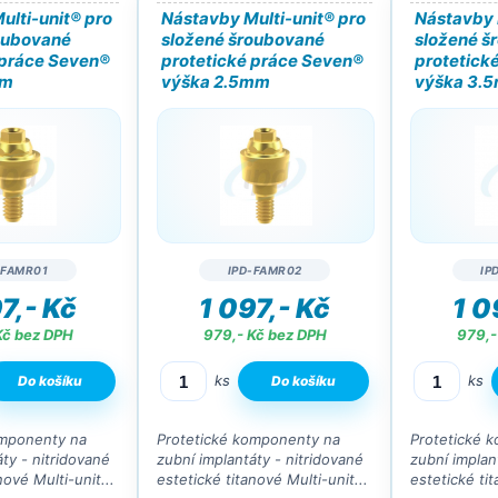
ulti-unit® pro
Nástavby Multi-unit® pro
Nástavby 
oubované
složené šroubované
složené š
 práce Seven®
protetické práce Seven®
protetick
mm
výška 2.5mm
výška 3.
-FAMR01
IPD-FAMR02
IP
7,- Kč
1 097,- Kč
1 0
Kč bez DPH
979,- Kč bez DPH
979,-
ks
ks
omponenty na
Protetické komponenty na
Protetické 
ty - nitridované
zubní implantáty - nitridované
zubní implan
nové Multi-unit...
estetické titanové Multi-unit...
estetické tit