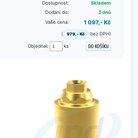
Dostupnost:
Skladem
Dodání do:
3 dnů
Vaše cena:
1 097,- Kč
(
bez DPH)
979,- Kč
Objednat:
ks