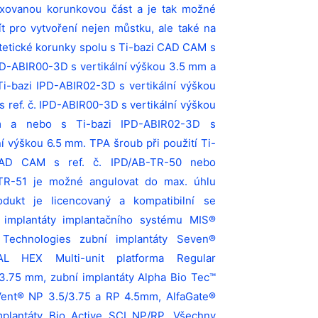
exovanou korunkovou část
a je tak možné
ít pro vytvoření nejen můstku, ale také
na
tetické korunky
spolu s Ti-bazi CAD CAM s
IPD-ABIR00-3D s vertikální výškou 3.5 mm a
Ti-bazi IPD-ABIR02-3D s vertikální výškou
s ref. č. IPD-ABIR00-3D s vertikální výškou
 a nebo s Ti-bazi IPD-ABIR02-3D s
ní výškou 6.5 mm. TPA šroub při použití Ti-
AD CAM s ref. č. IPD/AB-TR-50 nebo
TR-51 je možné angulovat do max. úhlu
odukt je licencovaný a kompatibilní se
 implantáty implantačního systému
MIS®
 Technologies zubní implantáty Seven®
AL HEX Multi-unit platforma Regular
3.75 mm, zubní implantáty Alpha Bio Tec™
ent® NP 3.5/3.75 a RP 4.5mm, AlfaGate®
mplantáty Bio Active SCI NP/RP
. Všechny