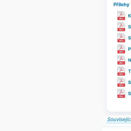
Přílohy
K
S
S
P
N
T
S
S
Souvisejíc