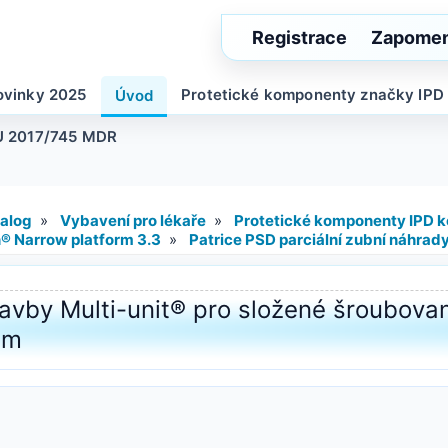
Registrace
Zapomen
ovinky 2025
Protetické komponenty značky IPD
Úvod
U 2017/745 MDR
alog
»
Vybavení pro lékaře
»
Protetické komponenty IPD k
® Narrow platform 3.3
»
Patrice PSD parciální zubní náhra
avby Multi-unit® pro složené šroubova
mm