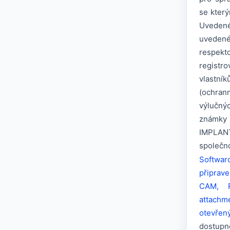
se který
›
C1/V3 Multi-unit®
Uveden
uveden
›
Seven® Narrow platform 3.3
respek
›
Seven® Standard platform
registr
vlastní
Seven® Standard platform
›
Multiunit
(ochra
výlučnýc
›
Seven® Wide platform
známky
IMPLAN
Seven® Wide platform
›
Multiunit
společno
Softwar
›
M4 Internal Hex
připrav
›
M4 Internal Hex Multiunit
CAM, P
attach
Kompatibilní s Nobel Biocare®
otevřen
dostupn