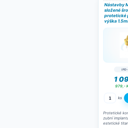
Nástavby M
složené šr
protetické
výška 1.5
IPD
1 09
979,- 
ks
Protetické k
zubní implantá
estetické tita