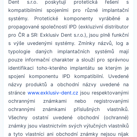
Dent s.r.o. poskytují protetická řešení s
kompatibilními spojeními pro různé implantační
systémy. Protetické komponenty vyráběné a
propagované společností IPD (exkluzivní distributor
pro ČR a SR: Exklusiv Dent s.r.o.), jsou plně funkční
s výše uvedenými systémy. Zmínky názvů, log a
typologie daných implantačních systémů mají
pouze informační charakter a slouží pro správnou
identifikaci toho-kterého implantátu se kterým je
spojení komponentu IPD kompatibilní. Uvedené
názvy produktů a obchodní názvy uvedené na
stránce
www.exklusiv-dent.cz
jsou respektovanými
ochrannými známkami nebo registrovanými
ochrannými známkami příslušných vlastníků.
Všechny ostatní uvedené obchodní (ochranné)
známky jsou vlastnictvím svých výlučných vlastníků
a tyto vlastníci ani obchodní známky nejsou nijak