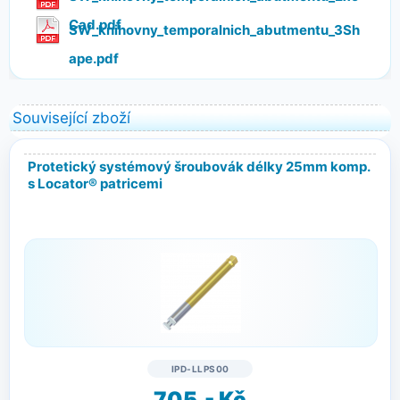
Cad.pdf
SW_knihovny_temporalnich_abutmentu_3Sh
ape.pdf
Související zboží
Protetický systémový šroubovák délky 25mm komp.
s Locator® patricemi
IPD-LLPS00
705,- Kč