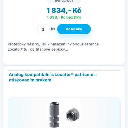
IPD-LLPS01
1 834,- Kč
1 638,- Kč bez DPH
ks
Protetický nástroj, jak k nasazení nylonové retence
Locator®(u) do titanové čepičky...
Analog kompatibilní s Locator® patricemi i
otiskovacím prvkem