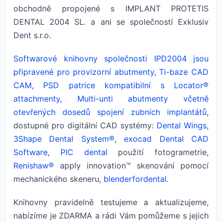
obchodně propojené s IMPLANT PROTETIS
DENTAL 2004 SL. a ani se společností Exklusiv
Dent s.r.o.
Softwarové knihovny společnosti IPD2004 jsou
připravené pro provizorní abutmenty, Ti-baze CAD
CAM, PSD patrice kompatibilní s Locator®
attachmenty, Multi-unti abutmenty včetně
otevřených dosedů spojení zubních implantátů
,
dostupné pro digitální CAD systémy:
Dental Wings
,
3Shape Dental System®
,
exocad Dental CAD
Software
,
PIC dental
použití fotogrametrie,
Renishaw®
apply innovation™ skenování pomocí
mechanického skeneru,
blenderfordental
.
Knihovny pravidelně testujeme a aktualizujeme,
nabízíme je ZDARMA a rádi Vám pomůžeme s jejich