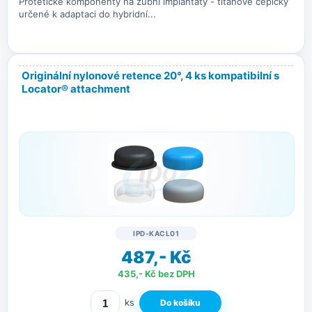
Protetické komponenty na zubní implantáty - titanové čepičky
určené k adaptaci do hybridní...
Originální nylonové retence 20°, 4 ks kompatibilní s
Locator® attachment
IPD-KACL01
487,- Kč
435,- Kč bez DPH
ks