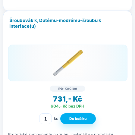
Šroubovák k, Dutému-modrému-šroubu k
Interface(u)
IPD-KACI09
731,- Kč
604,- Kč bez DPH
ks
Protetické komponenty na zubní implantáty - protetický