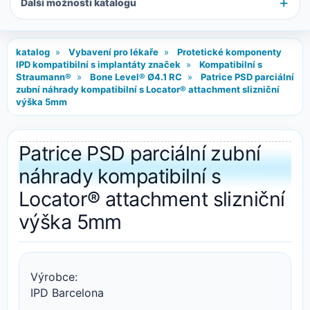
Další možnosti katalogu
katalog
»
Vybavení pro lékaře
»
Protetické komponenty
IPD kompatibilní s implantáty značek
»
Kompatibilní s
Straumann®
»
Bone Level® Ø4.1 RC
»
Patrice PSD parciální
zubní náhrady kompatibilní s Locator® attachment slizniční
výška 5mm
Patrice PSD parciální zubní
náhrady kompatibilní s
Locator® attachment slizniční
výška 5mm
Výrobce:
IPD Barcelona