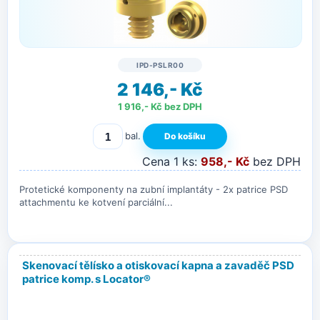
IPD-PSLR00
2 146,- Kč
1 916,- Kč bez DPH
bal.
Cena 1 ks:
958,- Kč
bez DPH
Protetické komponenty na zubní implantáty - 2x patrice PSD
attachmentu ke kotvení parciální...
Skenovací tělísko a otiskovací kapna a zavaděč PSD
patrice komp. s Locator®