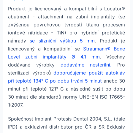
Produkt je licencovaný a kompatibilní s Locator®
abutment - attachment na zubní implantáty (se
zvýšenou povrchovou tvrdostí titanu procesem
iontové nitridace - TiN) pro hybridní protetické
náhrady
se slizniční výškou 5 mm
. Produkt je
licencovaný a kompatibilní se
Straumann® Bone
Level zubní implantáty Ø 4.1 mm
. Všechny
dodávané výrobky
dodáváme nesterilní.
Pro
sterilizaci výrobků
doporučujeme použít autokláv
při teplotě 134° C po dobu trvání 5 minut
anebo 30
minut při teplotě 121° C a následně sušit po dobu
30 minut dle standardů normy UNE-EN ISO 17665-
1:2007.
Společnost Implant Protesis Dental 2004, S.L. (dále
IPD) a exkluzivní distributor pro ČR a SR Exklusiv