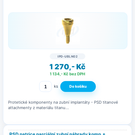
IPD-UBLN02
1 270,- Kč
1 134,- Kč bez DPH
ks
Protetické komponenty na zubní implantáty - PSD titanové
attachmenty z materiálu titanu...
PSD patrice parciální zubní náhrady komp. s