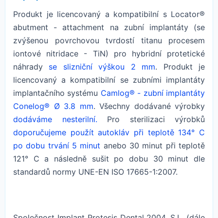
Produkt je licencovaný a kompatibilní s Locator®
abutment - attachment na zubní implantáty (se
zvýšenou povrchovou tvrdostí titanu procesem
iontové nitridace - TiN) pro hybridní protetické
náhrady
se slizniční výškou 2 mm
. Produkt je
licencovaný a kompatibilní se zubními implantáty
implantačního systému
Camlog® - zubní implantáty
Conelog® Ø 3.8 mm
. Všechny dodávané výrobky
dodáváme nesterilní.
Pro sterilizaci výrobků
doporučujeme použít autokláv při teplotě 134° C
po dobu trvání 5 minut
anebo 30 minut při teplotě
121° C a následně sušit po dobu 30 minut dle
standardů normy UNE-EN ISO 17665-1:2007.
Společnost Implant Protesis Dental 2004, S.L. (dále