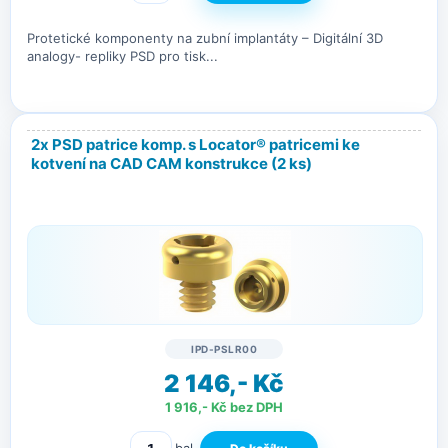
Protetické komponenty na zubní implantáty – Digitální 3D
analogy- repliky PSD pro tisk...
2x PSD patrice komp. s Locator® patricemi ke
kotvení na CAD CAM konstrukce
(2 ks)
IPD-PSLR00
2 146,- Kč
1 916,- Kč bez DPH
bal.