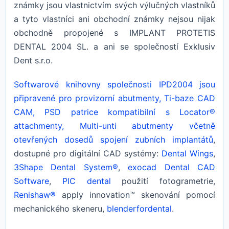
známky jsou vlastnictvím svých výlučných vlastníků
a tyto vlastníci ani obchodní známky nejsou nijak
obchodně propojené s IMPLANT PROTETIS
DENTAL 2004 SL. a ani se společností Exklusiv
Dent s.r.o.
Softwarové knihovny společnosti IPD2004 jsou
připravené pro provizorní abutmenty, Ti-baze CAD
CAM, PSD patrice kompatibilní s Locator®
attachmenty, Multi-unti abutmenty včetně
otevřených dosedů spojení zubních implantátů
,
dostupné pro digitální CAD systémy:
Dental Wings
,
3Shape Dental System®
,
exocad Dental CAD
Software
,
PIC dental
použití fotogrametrie,
Renishaw®
apply innovation™ skenování pomocí
mechanického skeneru,
blenderfordental
.