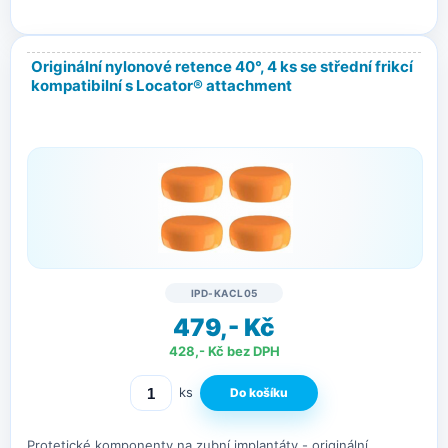
Originální nylonové retence 40°, 4 ks se střední frikcí
kompatibilní s Locator® attachment
IPD-KACL05
479,- Kč
428,- Kč bez DPH
ks
Protetické komponenty na zubní implantáty - originální