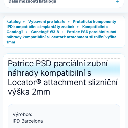
Další možnosti katalogu
katalog
»
Vybavení pro lékaře
»
Protetické komponenty
IPD kompatibilní s implantáty značek
»
Kompatibilní s
Camlog®
»
Conelog® Ø3.8
»
Patrice PSD parciální zubní
náhrady kompatibilní s Locator® attachment slizniční výška
1mm
Patrice PSD parciální zubní
náhrady kompatibilní s
Locator® attachment slizniční
výška 2mm
Výrobce:
IPD Barcelona