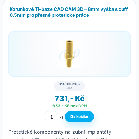
kvalita od osvědčených
široký
Multi-unit
Korunkové Ti-baze CAD CAM 3D – 8mm výška s cuff
výrobců
sortiment
Plně
Angulace
abutmenty pro
0.5mm pro přesné protetické práce
efektivní doprava
kompatibilní
transokluzálního
okamžité
od výrobce
se systémem
fixačního kanálu
zatížení se
Locator®
od 0°-30° zlepší
skenovacími
attachment
estetiku Vaší
tělísky a SW
Vám umožní
protetické
knihovnami
zlepšit Vaše
práce.
dosedů.
pracovní
workflow.
IPD-DBIR00-
3D
731,- Kč
653,- Kč bez DPH
ks
Protetické komponenty na zubní implantáty –