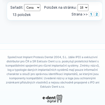
Seřadit:
Položek na stránku:
Strana >>
1
2
13 položek
Společnost Implant Protesis Dental 2004, S.L. (dále IPD) a exkluzivní
distributor pro ČR a SR Exklusiv Dent s.r.o. poskytují protetická řešení s
kompatibilními spojeními pro různé implantační systémy. Zmínky názvů,
log a typologie daných implantačních systémů mají pouze informační
charakter a slouží pro správnou identifikaci implantátů, se kterými jsou
komponenty kompatibilní. Uvedené názvy a loga jsou ochrannými
známkami příslušných vlastníků a nejsou obchodně propojené s IPD ani
Exklusiv Dent s.r.o.