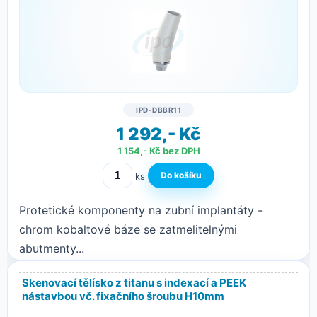
IPD-DBBR11
1 292,- Kč
1 154,- Kč bez DPH
ks
Protetické komponenty na zubní implantáty -
chrom kobaltové báze se zatmelitelnými
abutmenty...
Skenovací tělísko z titanu s indexací a PEEK
nástavbou vč. fixačního šroubu H10mm