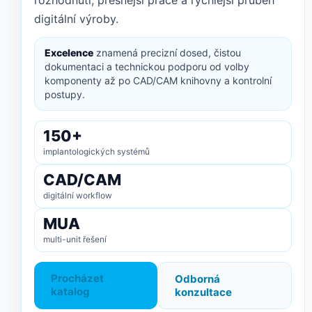
rozhodnutí, přesnější práce a rychlejší průběh
digitální výroby.
Excelence
znamená precizní dosed, čistou
dokumentaci a technickou podporu od volby
komponenty až po CAD/CAM knihovny a kontrolní
postupy.
150+
implantologických systémů
CAD/CAM
digitální workflow
MUA
multi-unit řešení
Procházet
Odborná
katalog
konzultace