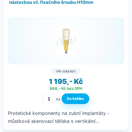
nástavbou vč. fixačního šroubu H10mm
IPD-DBSR01
1 195,- Kč
988,- Kč bez DPH
ks
Protetické komponenty na zubní implantáty -
můstková skenovací tělíska s vertikální...