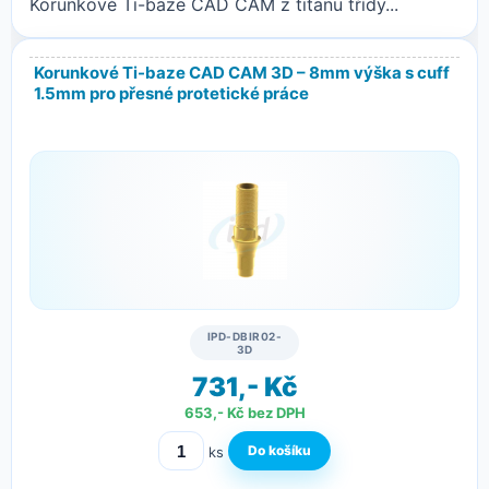
Korunkové Ti-baze CAD CAM z titanu třídy...
Korunkové Ti-baze CAD CAM 3D – 8mm výška s cuff
1.5mm pro přesné protetické práce
IPD-DBIR02-
3D
731,- Kč
653,- Kč bez DPH
ks