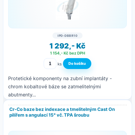
IPD-DBBR10
1 292,- Kč
1 154,- Kč bez DPH
ks
Protetické komponenty na zubní implantáty -
chrom kobaltové báze se zatmelitelnými
abutmenty...
Cr-Co baze bez indexace a tmelitelným Cast On
pilířem s angulací 15° vč. TPA šroubu