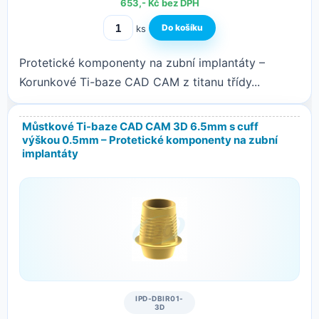
653,- Kč bez DPH
ks
Protetické komponenty na zubní implantáty –
Korunkové Ti-baze CAD CAM z titanu třídy...
Můstkové Ti-baze CAD CAM 3D 6.5mm s cuff
výškou 0.5mm – Protetické komponenty na zubní
implantáty
IPD-DBIR01-
3D