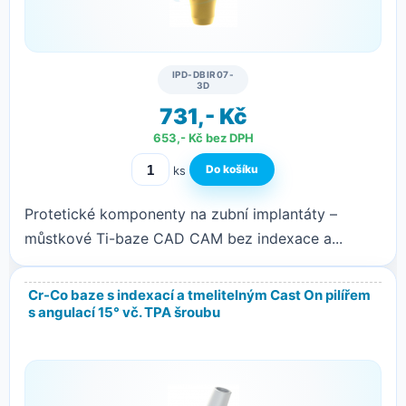
IPD-DBIR07-
3D
731,- Kč
653,- Kč bez DPH
ks
Protetické komponenty na zubní implantáty –
můstkové Ti-baze CAD CAM bez indexace a...
Cr-Co baze s indexací a tmelitelným Cast On pilířem
s angulací 15° vč. TPA šroubu